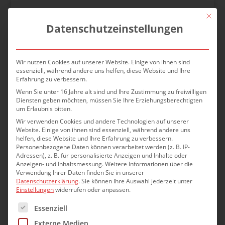
Mit die
Datenschutzeinstellungen
Wir nutzen Cookies auf unserer Website. Einige von ihnen sind
Keine PV-Anlagen mehr
essenziell, während andere uns helfen, diese Website und Ihre
Erfahrung zu verbessern.
auf Asbestdächern
Wenn Sie unter 16 Jahre alt sind und Ihre Zustimmung zu freiwilligen
Diensten geben möchten, müssen Sie Ihre Erziehungsberechtigten
um Erlaubnis bitten.
8. Dez. 2010
|
Presse
Wir verwenden Cookies und andere Technologien auf unserer
Website. Einige von ihnen sind essenziell, während andere uns
helfen, diese Website und Ihre Erfahrung zu verbessern.
Personenbezogene Daten können verarbeitet werden (z. B. IP-
Adressen), z. B. für personalisierte Anzeigen und Inhalte oder
Anzeigen- und Inhaltsmessung.
Weitere Informationen über die
Am 01.12.2010 ist eine novellierte Fassung der
Verwendung Ihrer Daten finden Sie in unserer
Datenschutzerklärung
.
Sie können Ihre Auswahl jederzeit unter
Gefahrstoffverordnung in Kraft getreten. In dieser
Einstellungen
widerrufen oder anpassen.
Neufassung sind u. a. auch verschärfte Regelungen
Es folgt eine Liste der Service-Gruppen, für die eine Einwilli
zu den Verwendungsbeschränkungen für Asbest
Essenziell
enthalten, die sich unmittelbar auf die bisherige
Externe Medien