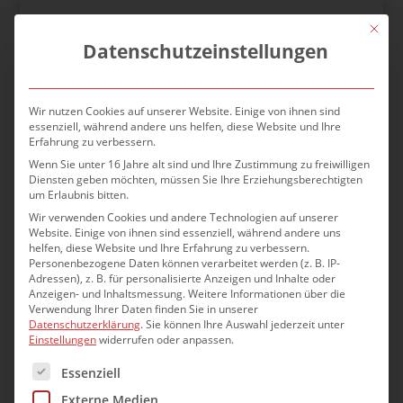
Mit die
Datenschutzeinstellungen
Wir nutzen Cookies auf unserer Website. Einige von ihnen sind
essenziell, während andere uns helfen, diese Website und Ihre
Erfahrung zu verbessern.
Wenn Sie unter 16 Jahre alt sind und Ihre Zustimmung zu freiwilligen
Diensten geben möchten, müssen Sie Ihre Erziehungsberechtigten
um Erlaubnis bitten.
Wir verwenden Cookies und andere Technologien auf unserer
Website. Einige von ihnen sind essenziell, während andere uns
helfen, diese Website und Ihre Erfahrung zu verbessern.
Personenbezogene Daten können verarbeitet werden (z. B. IP-
Adressen), z. B. für personalisierte Anzeigen und Inhalte oder
Anzeigen- und Inhaltsmessung.
Weitere Informationen über die
Verwendung Ihrer Daten finden Sie in unserer
Energetische Sanierung BV Hiller
Datenschutzerklärung
.
Sie können Ihre Auswahl jederzeit unter
Einstellungen
widerrufen oder anpassen.
Die bestehende Dachfläche aus asbesthaltigen
Es folgt eine Liste der Service-Gruppen, für die eine Einwilli
Essenziell
Kurzwellplatten einschl. der bestehenden
Unterspannbahnen und Dämmungen wurde
Externe Medien