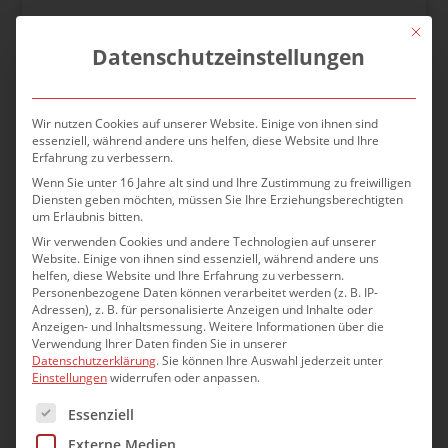
Mit die
Datenschutzeinstellungen
Wir nutzen Cookies auf unserer Website. Einige von ihnen sind
essenziell, während andere uns helfen, diese Website und Ihre
Erfahrung zu verbessern.
Wenn Sie unter 16 Jahre alt sind und Ihre Zustimmung zu freiwilligen
Diensten geben möchten, müssen Sie Ihre Erziehungsberechtigten
um Erlaubnis bitten.
Wir verwenden Cookies und andere Technologien auf unserer
Website. Einige von ihnen sind essenziell, während andere uns
helfen, diese Website und Ihre Erfahrung zu verbessern.
Personenbezogene Daten können verarbeitet werden (z. B. IP-
Adressen), z. B. für personalisierte Anzeigen und Inhalte oder
Anzeigen- und Inhaltsmessung.
Weitere Informationen über die
Verwendung Ihrer Daten finden Sie in unserer
Energetische Sanierung des
Datenschutzerklärung
.
Sie können Ihre Auswahl jederzeit unter
Einstellungen
widerrufen oder anpassen.
Gebäudes Fam. Mertelsmann
Es folgt eine Liste der Service-Gruppen, für die eine Einwilli
Essenziell
Das Gebäude wurde einer kompletten
energetischen Sanierung unterzogen.
Externe Medien