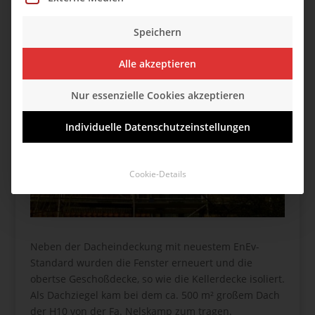
Speichern
Alle akzeptieren
Nur essenzielle Cookies akzeptieren
Individuelle Datenschutzeinstellungen
Cookie-Details
Neben der Dacheindeckung mit neuestem EnEv-
Standard wurden die Fenster erneuert und die
obertse Geschoßdecke, so wie die Kellerdecke isoliert.
Als Dachziegel kam bei dem ca. 500 m² großem Dach
der H10 von der Fa. Nelskamp zum tragen.