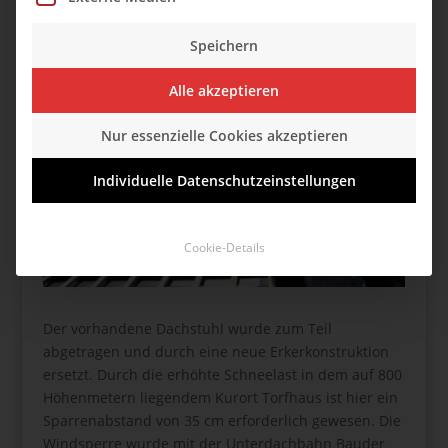
die Dachsanierung mit einer Aufsparrendämmung
und einem Unterdach der Fa. Bauder.
Speichern
Alle akzeptieren
Nur essenzielle Cookies akzeptieren
Individuelle Datenschutzeinstellungen
Cookie-Details
Der vorhandene Dachstuhl wurde zum Teil
abgetragen und durch eine neue Erkerkonstruktion
ersetzt. Durch die erhöhte Schneelast in dem auf 800
Höhenmetern liegendem Kurort Torfhaus ist hier ein
Sparrenabstand von 35 cm erforderlich gewesen. Die
Windsperre wurde mit der Unterdachbahn Bauder