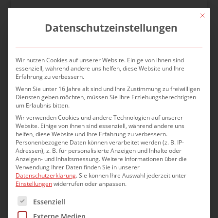
Mit die
Datenschutzeinstellungen
Wir nutzen Cookies auf unserer Website. Einige von ihnen sind
essenziell, während andere uns helfen, diese Website und Ihre
Erfahrung zu verbessern.
Wenn Sie unter 16 Jahre alt sind und Ihre Zustimmung zu freiwilligen
Diensten geben möchten, müssen Sie Ihre Erziehungsberechtigten
um Erlaubnis bitten.
Wir verwenden Cookies und andere Technologien auf unserer
Website. Einige von ihnen sind essenziell, während andere uns
helfen, diese Website und Ihre Erfahrung zu verbessern.
Personenbezogene Daten können verarbeitet werden (z. B. IP-
Adressen), z. B. für personalisierte Anzeigen und Inhalte oder
Anzeigen- und Inhaltsmessung.
Weitere Informationen über die
Verwendung Ihrer Daten finden Sie in unserer
Energetische Sanierung
Datenschutzerklärung
.
Sie können Ihre Auswahl jederzeit unter
Einstellungen
widerrufen oder anpassen.
Landschulheim Torfhaus
Es folgt eine Liste der Service-Gruppen, für die eine Einwilli
Essenziell
Das Landschulheim der Region Hannover in
Torfhaus wird im 4 BA saniert. Hierzu gehört auch
Externe Medien